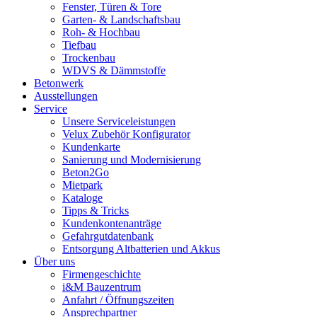
Fenster, Türen & Tore
Garten- & Landschaftsbau
Roh- & Hochbau
Tiefbau
Trockenbau
WDVS & Dämmstoffe
Betonwerk
Ausstellungen
Service
Unsere Serviceleistungen
Velux Zubehör Konfigurator
Kundenkarte
Sanierung und Modernisierung
Beton2Go
Mietpark
Kataloge
Tipps & Tricks
Kundenkontenanträge
Gefahrgutdatenbank
Entsorgung Altbatterien und Akkus
Über uns
Firmengeschichte
i&M Bauzentrum
Anfahrt / Öffnungszeiten
Ansprechpartner