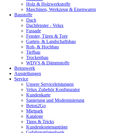
Holz & Holzwerkstoffe
Maschinen, Werkzeug & Eisenwaren
Baustoffe
Dach
Dachfenster - Velux
Fassade
Fenster, Türen & Tore
Garten- & Landschaftsbau
Roh- & Hochbau
Tiefbau
Trockenbau
WDVS & Dämmstoffe
Betonwerk
Ausstellungen
Service
Unsere Serviceleistungen
Velux Zubehör Konfigurator
Kundenkarte
Sanierung und Modernisierung
Beton2Go
Mietpark
Kataloge
Tipps & Tricks
Kundenkontenanträge
Gefahrgutdatenbank