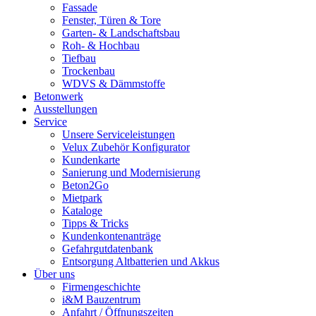
Fassade
Fenster, Türen & Tore
Garten- & Landschaftsbau
Roh- & Hochbau
Tiefbau
Trockenbau
WDVS & Dämmstoffe
Betonwerk
Ausstellungen
Service
Unsere Serviceleistungen
Velux Zubehör Konfigurator
Kundenkarte
Sanierung und Modernisierung
Beton2Go
Mietpark
Kataloge
Tipps & Tricks
Kundenkontenanträge
Gefahrgutdatenbank
Entsorgung Altbatterien und Akkus
Über uns
Firmengeschichte
i&M Bauzentrum
Anfahrt / Öffnungszeiten