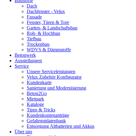
Baustoffe
Dach
Dachfenster - Velux
Fassade
Fenster, Türen & Tore
Garten- & Landschaftsbau
Roh- & Hochbau
Tiefbau
Trockenbau
WDVS & Dämmstoffe
Betonwerk
Ausstellungen
Service
Unsere Serviceleistungen
Velux Zubehör Konfigurator
Kundenkarte
Sanierung und Modernisierung
Beton2Go
Mietpark
Kataloge
Tipps & Tricks
Kundenkontenanträge
Gefahrgutdatenbank
Entsorgung Altbatterien und Akkus
Über uns